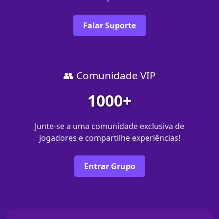
Falar Suporte
👥 Comunidade VIP
1000+
Junte-se a uma comunidade exclusiva de
jogadores e compartilhe experiências!
Entrar Grupo