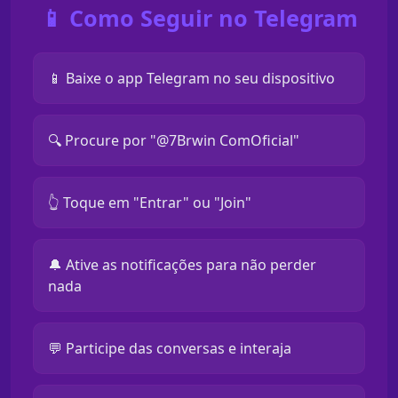
📱 Como Seguir no Telegram
📱 Baixe o app Telegram no seu dispositivo
🔍 Procure por "@7Brwin ComOficial"
👆 Toque em "Entrar" ou "Join"
🔔 Ative as notificações para não perder
nada
💬 Participe das conversas e interaja