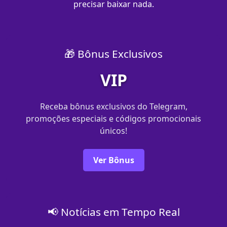
precisar baixar nada.
🎁 Bônus Exclusivos
VIP
Receba bônus exclusivos do Telegram,
promoções especiais e códigos promocionais
únicos!
Ver Bônus
📢 Notícias em Tempo Real