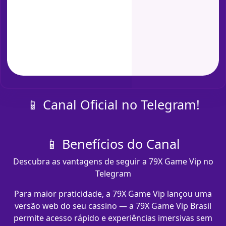
📱 Canal Oficial no Telegram!
📱 Benefícios do Canal
Descubra as vantagens de seguir a 79X Game Vip no
Telegram
Para maior praticidade, a 79X Game Vip lançou uma
versão web do seu cassino — a 79X Game Vip Brasil
permite acesso rápido e experiências imersivas sem