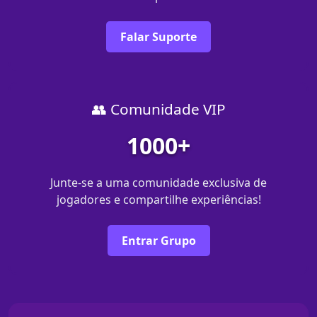
Falar Suporte
👥 Comunidade VIP
1000+
Junte-se a uma comunidade exclusiva de
jogadores e compartilhe experiências!
Entrar Grupo