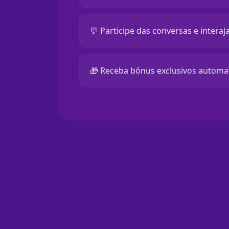
💬 Participe das conversas e interaj
🎁 Receba bônus exclusivos autom