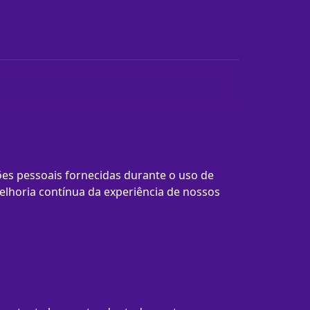
es pessoais fornecidas durante o uso de
elhoria contínua da experiência de nossos