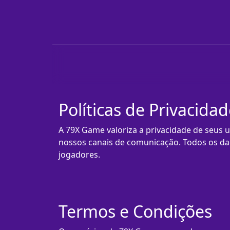
Políticas de Privacida
A 79X Game valoriza a privacidade de seus
nossos canais de comunicação. Todos os dad
jogadores.
Termos e Condições