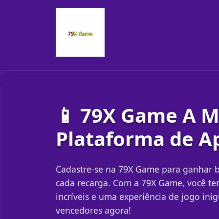
📱 79X Game A M
Plataforma de A
Cadastre-se na 79X Game para ganhar 
cada recarga. Com a 79X Game, você t
incríveis e uma experiência de jogo inig
vencedores agora!