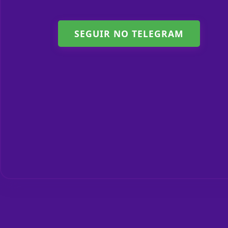
SEGUIR NO TELEGRAM