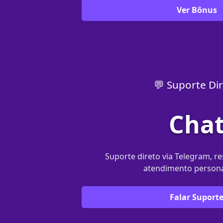
Ver Bônus
💬 Suporte Di
Cha
Suporte direto via Telegram, r
atendimento persona
Falar Suport