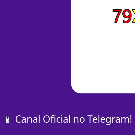
📱 Canal Oficial no Telegram!