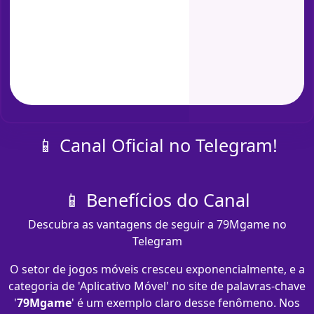
📱 Canal Oficial no Telegram!
📱 Benefícios do Canal
Descubra as vantagens de seguir a 79Mgame no
Telegram
O setor de jogos móveis cresceu exponencialmente, e a
categoria de 'Aplicativo Móvel' no site de palavras-chave
'
79Mgame
' é um exemplo claro desse fenômeno. Nos