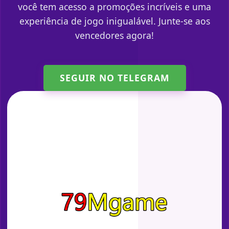
você tem acesso a promoções incríveis e uma
experiência de jogo inigualável. Junte-se aos
vencedores agora!
SEGUIR NO TELEGRAM