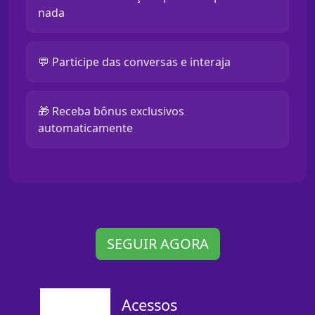
nada
💬 Participe das conversas e interaja
🎁 Receba bônus exclusivos
automaticamente
SEGUIR AGORA
Acessos