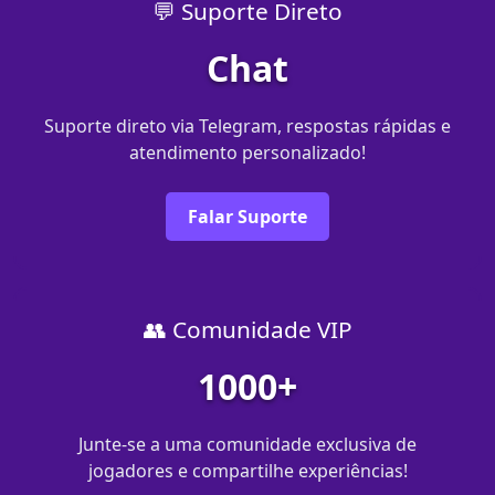
💬 Suporte Direto
Chat
Suporte direto via Telegram, respostas rápidas e
atendimento personalizado!
Falar Suporte
👥 Comunidade VIP
1000+
Junte-se a uma comunidade exclusiva de
jogadores e compartilhe experiências!