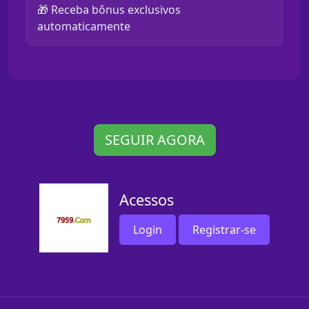
🎁 Receba bônus exclusivos
automaticamente
SEGUIR AGORA
Acessos
Login
Registrar-se