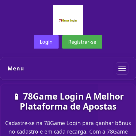
Login
Registrar-se
Menu
📱 78Game Login A Melhor
Plataforma de Apostas
Cadastre-se na 78Game Login para ganhar bônus
no cadastro e em cada recarga. Com a 78Game