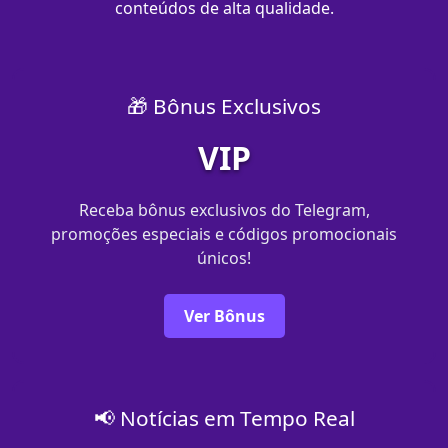
conteúdos de alta qualidade.
🎁 Bônus Exclusivos
VIP
Receba bônus exclusivos do Telegram,
promoções especiais e códigos promocionais
únicos!
Ver Bônus
📢 Notícias em Tempo Real