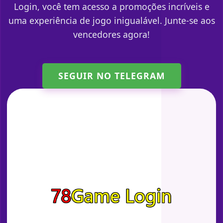
Login, você tem acesso a promoções incríveis e
uma experiência de jogo inigualável. Junte-se aos
vencedores agora!
SEGUIR NO TELEGRAM