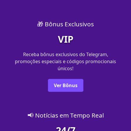
🎁 Bônus Exclusivos
VIP
Receba bônus exclusivos do Telegram,
promoções especiais e códigos promocionais
únicos!
Ver Bônus
📢 Notícias em Tempo Real
24/7