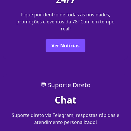
Fique por dentro de todas as novidades,
promoções e eventos da 78F.Com em tempo
real!
Ver Notícias
💬 Suporte Direto
Chat
Suporte direto via Telegram, respostas rápidas e
atendimento personalizado!