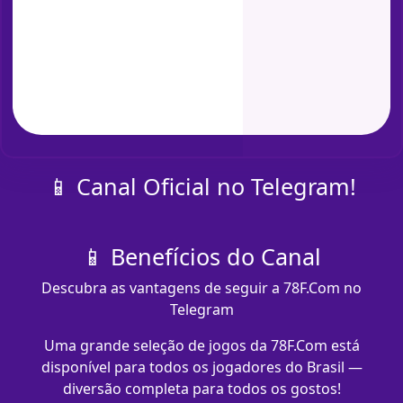
📱 Canal Oficial no Telegram!
📱 Benefícios do Canal
Descubra as vantagens de seguir a 78F.Com no
Telegram
Uma grande seleção de jogos da 78F.Com está
disponível para todos os jogadores do Brasil —
diversão completa para todos os gostos!