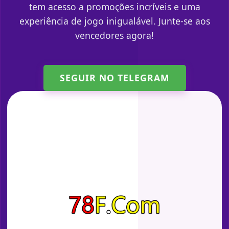
tem acesso a promoções incríveis e uma
experiência de jogo inigualável. Junte-se aos
vencedores agora!
SEGUIR NO TELEGRAM