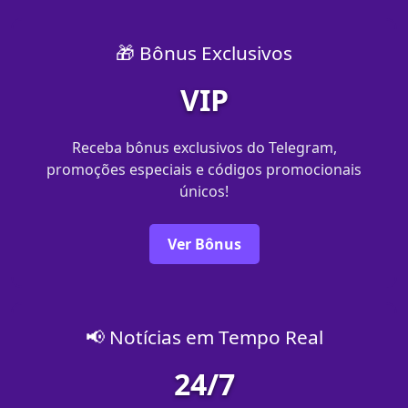
🎁 Bônus Exclusivos
VIP
Receba bônus exclusivos do Telegram,
promoções especiais e códigos promocionais
únicos!
Ver Bônus
📢 Notícias em Tempo Real
24/7