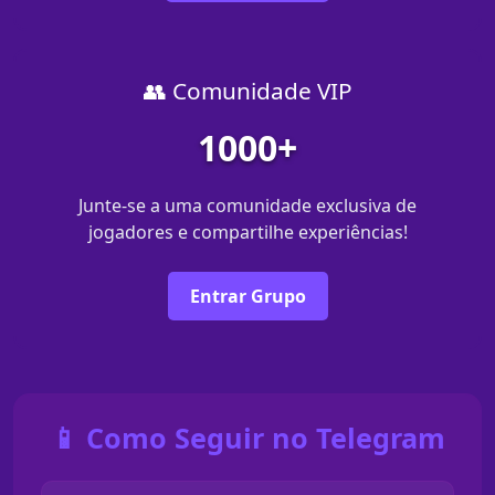
👥 Comunidade VIP
1000+
Junte-se a uma comunidade exclusiva de
jogadores e compartilhe experiências!
Entrar Grupo
📱 Como Seguir no Telegram