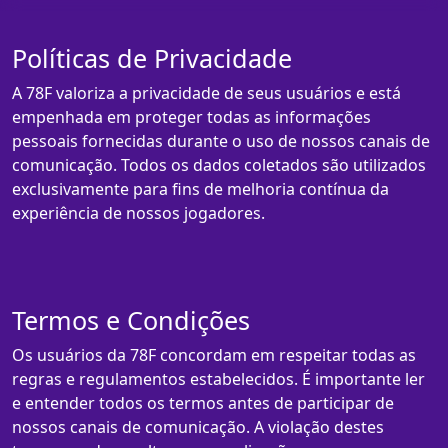
Políticas de Privacidade
A 78F valoriza a privacidade de seus usuários e está
empenhada em proteger todas as informações
pessoais fornecidas durante o uso de nossos canais de
comunicação. Todos os dados coletados são utilizados
exclusivamente para fins de melhoria contínua da
experiência de nossos jogadores.
Termos e Condições
Os usuários da 78F concordam em respeitar todas as
regras e regulamentos estabelecidos. É importante ler
e entender todos os termos antes de participar de
nossos canais de comunicação. A violação destes