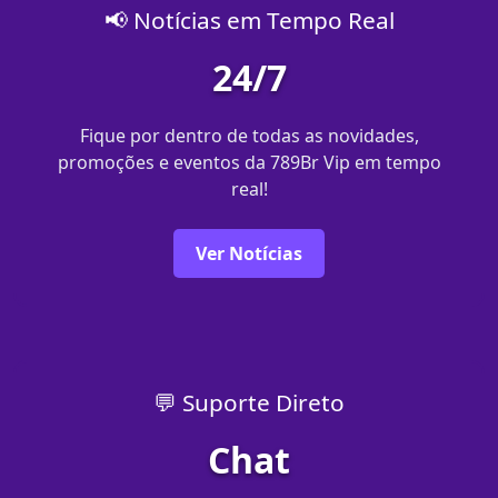
📢 Notícias em Tempo Real
24/7
Fique por dentro de todas as novidades,
promoções e eventos da 789Br Vip em tempo
real!
Ver Notícias
💬 Suporte Direto
Chat