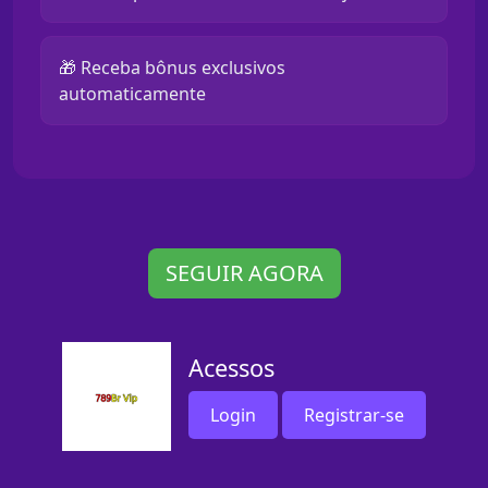
🎁 Receba bônus exclusivos
automaticamente
SEGUIR AGORA
Acessos
Login
Registrar-se