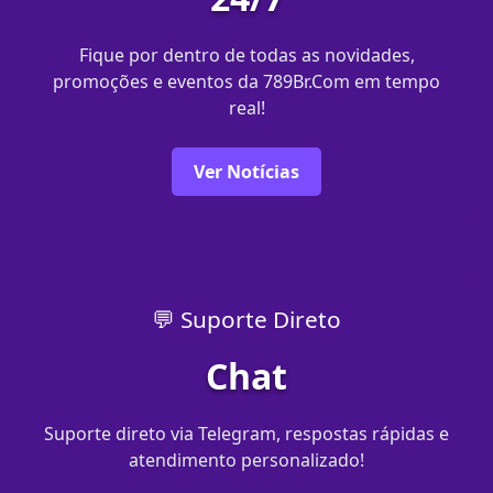
Fique por dentro de todas as novidades,
promoções e eventos da 789Br.Com em tempo
real!
Ver Notícias
💬 Suporte Direto
Chat
Suporte direto via Telegram, respostas rápidas e
atendimento personalizado!