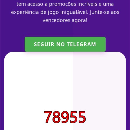
tem acesso a promoções incríveis e uma
experiência de jogo inigualável. Junte-se aos
vencedores agora!
SEGUIR NO TELEGRAM