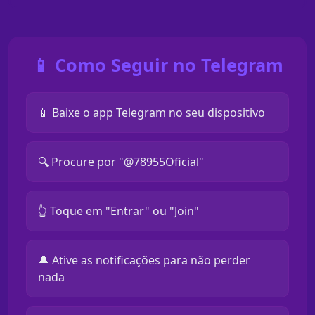
📱 Como Seguir no Telegram
📱 Baixe o app Telegram no seu dispositivo
🔍 Procure por "@78955Oficial"
👆 Toque em "Entrar" ou "Join"
🔔 Ative as notificações para não perder
nada