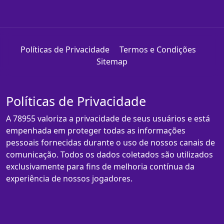
Políticas de Privacidade
Termos e Condições
Sitemap
Políticas de Privacidade
A 78955 valoriza a privacidade de seus usuários e está
empenhada em proteger todas as informações
pessoais fornecidas durante o uso de nossos canais de
comunicação. Todos os dados coletados são utilizados
exclusivamente para fins de melhoria contínua da
experiência de nossos jogadores.