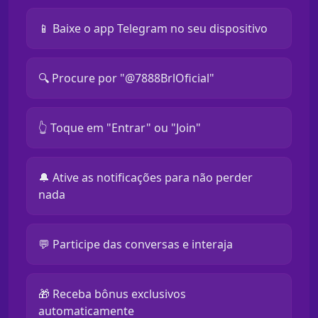
📱 Baixe o app Telegram no seu dispositivo
🔍 Procure por "@7888BrlOficial"
👆 Toque em "Entrar" ou "Join"
🔔 Ative as notificações para não perder
nada
💬 Participe das conversas e interaja
🎁 Receba bônus exclusivos
automaticamente