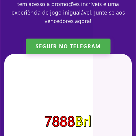
tem acesso a promoções incríveis e uma
experiência de jogo inigualável. Junte-se aos
vencedores agora!
SEGUIR NO TELEGRAM