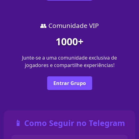
👥 Comunidade VIP
1000+
Junte-se a uma comunidade exclusiva de
jogadores e compartilhe experiências!
Entrar Grupo
📱 Como Seguir no Telegram