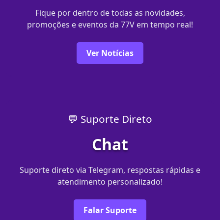
Fique por dentro de todas as novidades,
promoções e eventos da 77V em tempo real!
Ver Notícias
💬 Suporte Direto
Chat
Suporte direto via Telegram, respostas rápidas e
atendimento personalizado!
Falar Suporte