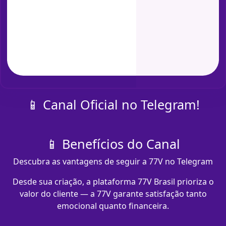
📱 Canal Oficial no Telegram!
📱 Benefícios do Canal
Descubra as vantagens de seguir a 77V no Telegram
Desde sua criação, a plataforma 77V Brasil prioriza o
valor do cliente — a 77V garante satisfação tanto
emocional quanto financeira.