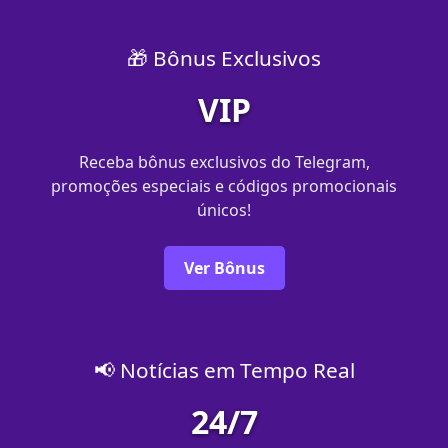
🎁 Bônus Exclusivos
VIP
Receba bônus exclusivos do Telegram,
promoções especiais e códigos promocionais
únicos!
Ver Bônus
📢 Notícias em Tempo Real
24/7