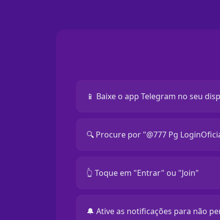
📱 Baixe o app Telegram no seu disp
🔍 Procure por "@777 Pg LoginOfici
👆 Toque em "Entrar" ou "Join"
🔔 Ative as notificações para não p