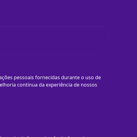
ações pessoais fornecidas durante o uso de
elhoria contínua da experiência de nossos