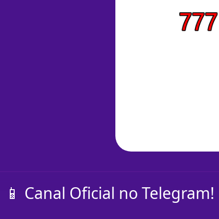
📱 Canal Oficial no Telegram!