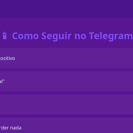
📱 Como Seguir no Telegram
ositivo
al"
erder nada