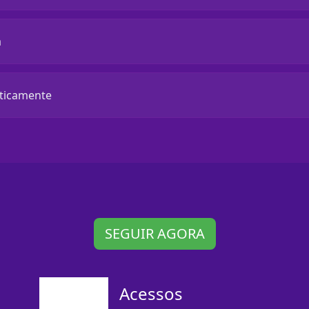
a
aticamente
SEGUIR AGORA
Acessos