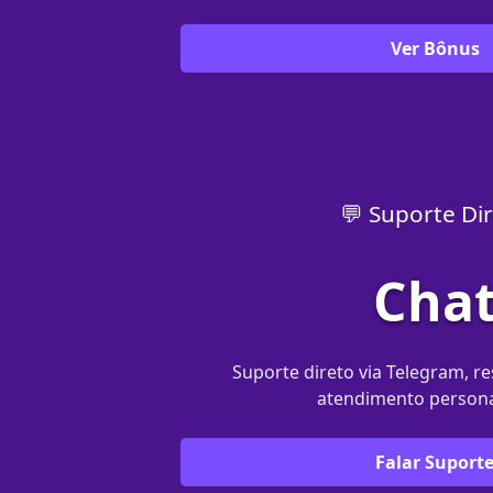
Ver Bônus
💬 Suporte Di
Cha
Suporte direto via Telegram, r
atendimento persona
Falar Suport