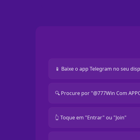
📱 Baixe o app Telegram no seu disp
🔍 Procure por "@777Win Com APPOf
👆 Toque em "Entrar" ou "Join"