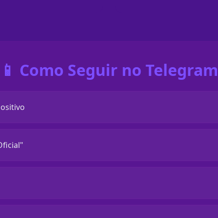
📱 Como Seguir no Telegram
ositivo
icial"