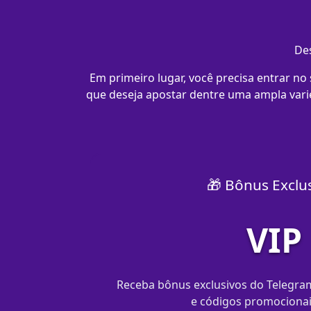
De
Em primeiro lugar, você precisa entrar n
que deseja apostar dentre uma ampla varie
🎁 Bônus Exclu
VIP
Receba bônus exclusivos do Telegra
e códigos promocionai