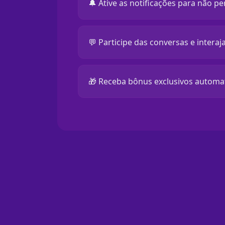
🔔 Ative as notificações para não p
💬 Participe das conversas e interaj
🎁 Receba bônus exclusivos autom