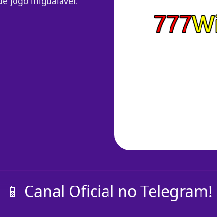
e jogo inigualável.
📱 Canal Oficial no Telegram!