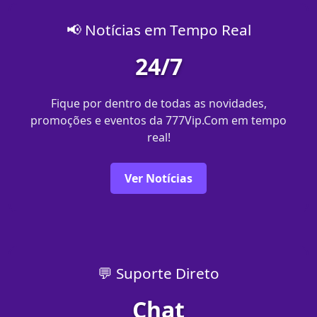
📢 Notícias em Tempo Real
24/7
Fique por dentro de todas as novidades,
promoções e eventos da 777Vip.Com em tempo
real!
Ver Notícias
💬 Suporte Direto
Chat