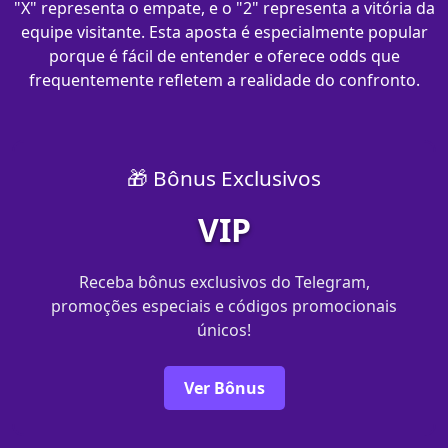
"X" representa o empate, e o "2" representa a vitória da
equipe visitante. Esta aposta é especialmente popular
porque é fácil de entender e oferece odds que
frequentemente refletem a realidade do confronto.
🎁 Bônus Exclusivos
VIP
Receba bônus exclusivos do Telegram,
promoções especiais e códigos promocionais
únicos!
Ver Bônus