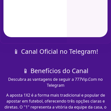
📱 Canal Oficial no Telegram!
📱 Benefícios do Canal
Descubra as vantagens de seguir a 777Vip.Com no
Telegram
A aposta 1X2 é a forma mais tradicional e popular de
apostar em futebol, oferecendo três opções claras e
diretas. O "1" representa a vitória da equipe da casa, o