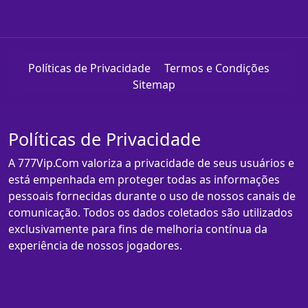
Políticas de Privacidade
Termos e Condições
Sitemap
Políticas de Privacidade
A 777Vip.Com valoriza a privacidade de seus usuários e
está empenhada em proteger todas as informações
pessoais fornecidas durante o uso de nossos canais de
comunicação. Todos os dados coletados são utilizados
exclusivamente para fins de melhoria contínua da
experiência de nossos jogadores.