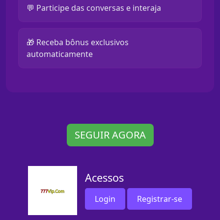
💬 Participe das conversas e interaja
🎁 Receba bônus exclusivos
automaticamente
SEGUIR AGORA
Acessos
Login
Registrar-se