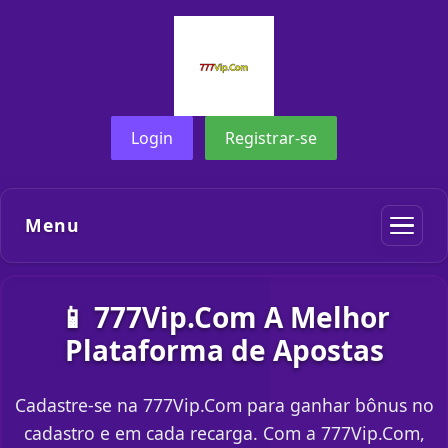
Login
Registrar-se
Menu
📱 777Vip.Com A Melhor
Plataforma de Apostas
Cadastre-se na 777Vip.Com para ganhar bônus no
cadastro e em cada recarga. Com a 777Vip.Com,