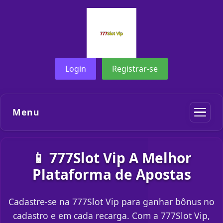
Login
Registrar-se
Menu
📱 777Slot Vip A Melhor
Plataforma de Apostas
Cadastre-se na 777Slot Vip para ganhar bônus no
cadastro e em cada recarga. Com a 777Slot Vip,