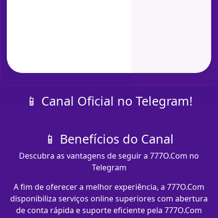
📱 Canal Oficial no Telegram!
📱 Benefícios do Canal
Descubra as vantagens de seguir a 777O.Com no
Telegram
A fim de oferecer a melhor experiência, a 777O.Com
disponibiliza serviços online superiores com abertura
de conta rápida e suporte eficiente pela 777O.Com