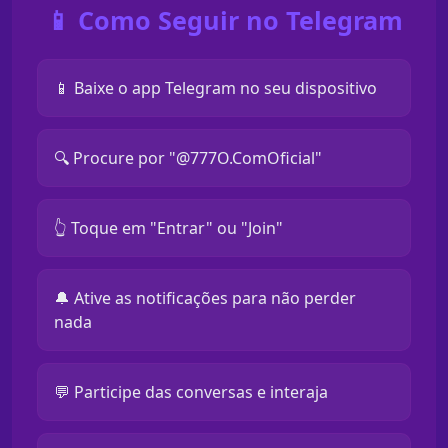
📱 Como Seguir no Telegram
📱 Baixe o app Telegram no seu dispositivo
🔍 Procure por "@777O.ComOficial"
👆 Toque em "Entrar" ou "Join"
🔔 Ative as notificações para não perder
nada
💬 Participe das conversas e interaja