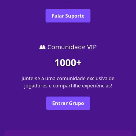
Falar Suporte
👥 Comunidade VIP
1000+
Junte-se a uma comunidade exclusiva de
jogadores e compartilhe experiências!
Entrar Grupo