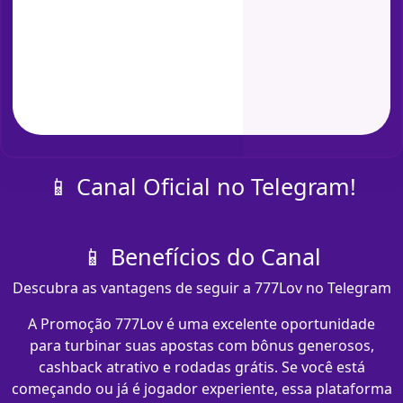
📱 Canal Oficial no Telegram!
📱 Benefícios do Canal
Descubra as vantagens de seguir a 777Lov no Telegram
A Promoção 777Lov é uma excelente oportunidade
para turbinar suas apostas com bônus generosos,
cashback atrativo e rodadas grátis. Se você está
começando ou já é jogador experiente, essa plataforma