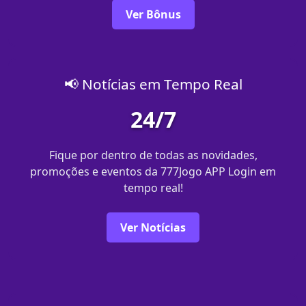
Ver Bônus
📢 Notícias em Tempo Real
24/7
Fique por dentro de todas as novidades,
promoções e eventos da 777Jogo APP Login em
tempo real!
Ver Notícias