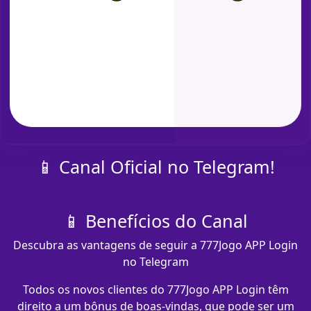
📱 Canal Oficial no Telegram!
📱 Benefícios do Canal
Descubra as vantagens de seguir a 777Jogo APP Login
no Telegram
Todos os novos clientes do 777Jogo APP Login têm
direito a um bônus de boas-vindas, que pode ser um