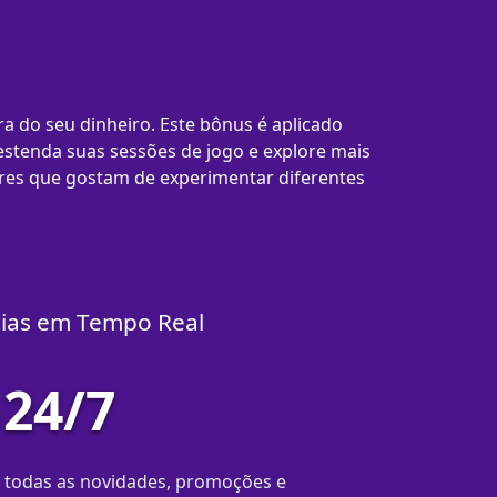
a do seu dinheiro. Este bônus é aplicado
estenda suas sessões de jogo e explore mais
res que gostam de experimentar diferentes
cias em Tempo Real
24/7
e todas as novidades, promoções e