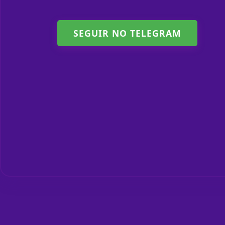
SEGUIR NO TELEGRAM