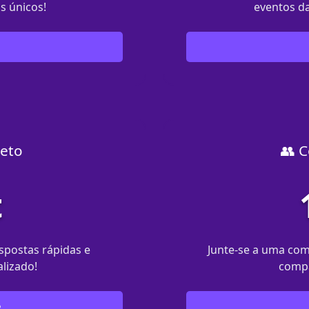
s únicos!
eventos d
reto
👥 
t
espostas rápidas e
Junte-se a uma com
lizado!
compa
e