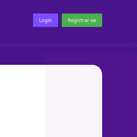
Login
Registrar-se