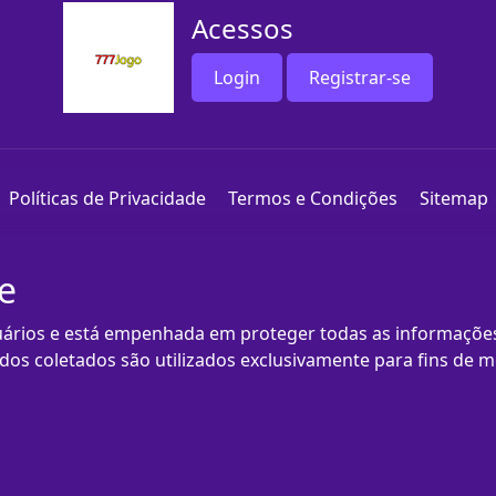
Acessos
Login
Registrar-se
Políticas de Privacidade
Termos e Condições
Sitemap
de
suários e está empenhada em proteger todas as informaçõe
os coletados são utilizados exclusivamente para fins de m