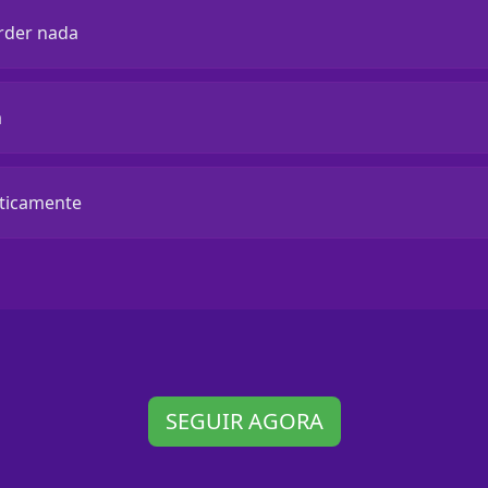
erder nada
a
aticamente
SEGUIR AGORA