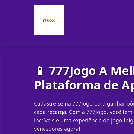
📱 777Jogo A Me
Plataforma de A
Cadastre-se na 777Jogo para ganhar bô
cada recarga. Com a 777Jogo, você tem
incríveis e uma experiência de jogo inig
vencedores agora!