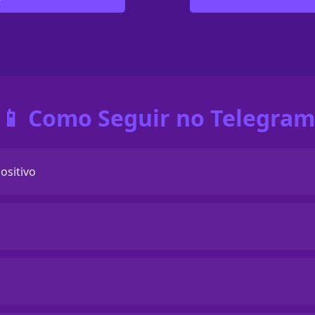
📱 Como Seguir no Telegram
ositivo