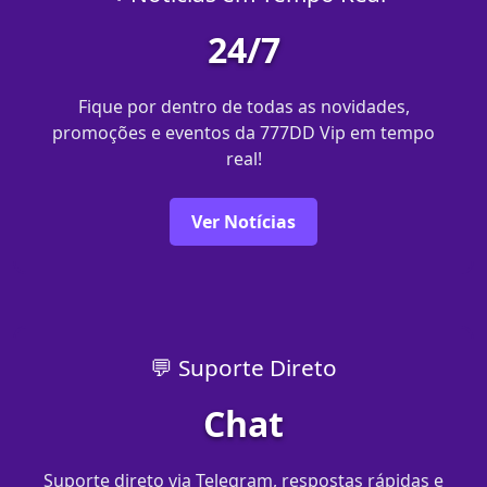
24/7
Fique por dentro de todas as novidades,
promoções e eventos da 777DD Vip em tempo
real!
Ver Notícias
💬 Suporte Direto
Chat
Suporte direto via Telegram, respostas rápidas e