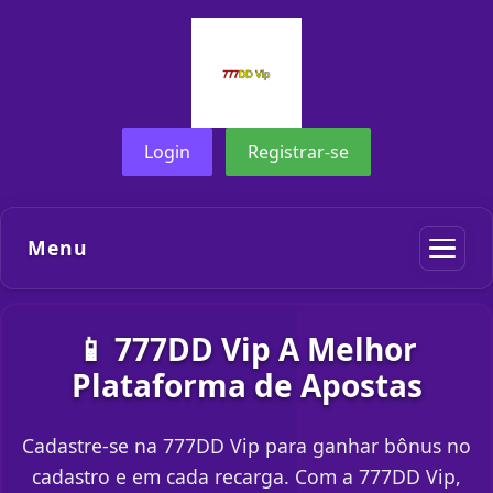
Login
Registrar-se
Menu
📱 777DD Vip A Melhor
Plataforma de Apostas
Cadastre-se na 777DD Vip para ganhar bônus no
cadastro e em cada recarga. Com a 777DD Vip,