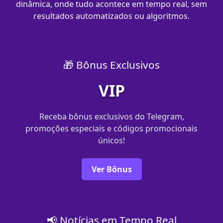
dinâmica, onde tudo acontece em tempo real, sem
resultados automatizados ou algoritmos.
🎁 Bônus Exclusivos
VIP
Receba bônus exclusivos do Telegram,
promoções especiais e códigos promocionais
únicos!
Ver Bônus
📢 Notícias em Tempo Real