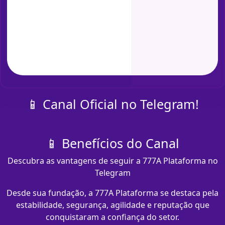
📱 Canal Oficial no Telegram!
📱 Benefícios do Canal
Descubra as vantagens de seguir a 777A Plataforma no
Telegram
Desde sua fundação, a 777A Plataforma se destaca pela
estabilidade, segurança, agilidade e reputação que
conquistaram a confiança do setor.