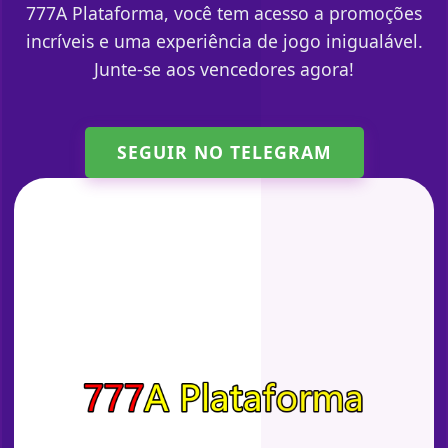
777A Plataforma, você tem acesso a promoções
incríveis e uma experiência de jogo inigualável.
Junte-se aos vencedores agora!
SEGUIR NO TELEGRAM