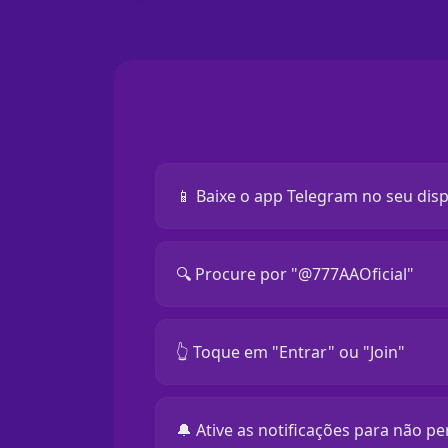
📱 Baixe o app Telegram no seu disp
🔍 Procure por "@777AAOficial"
👆 Toque em "Entrar" ou "Join"
🔔 Ative as notificações para não p