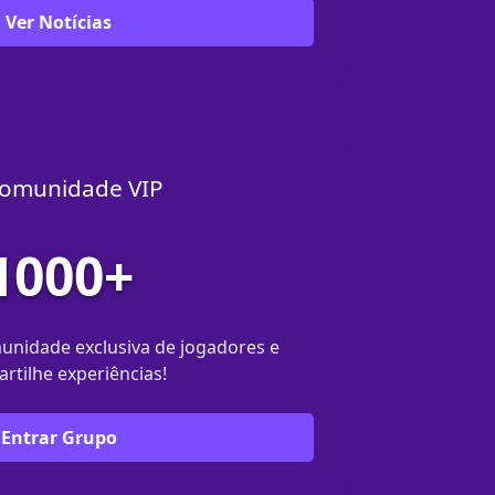
Ver Notícias
Comunidade VIP
1000+
unidade exclusiva de jogadores e
rtilhe experiências!
Entrar Grupo