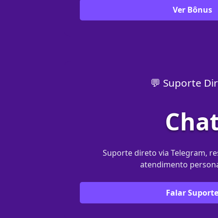
Ver Bônus
💬 Suporte Di
Cha
Suporte direto via Telegram, r
atendimento persona
Falar Suport