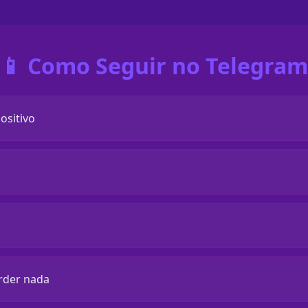
📱 Como Seguir no Telegram
ositivo
erder nada