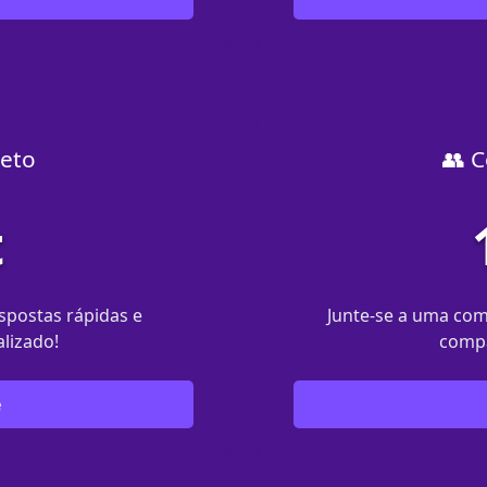
reto
👥 
t
espostas rápidas e
Junte-se a uma com
lizado!
compa
e