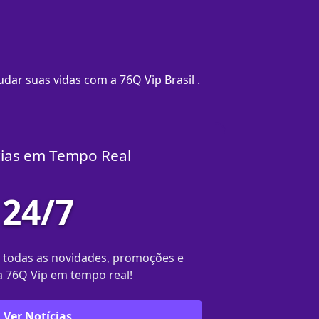
ar suas vidas com a 76Q Vip Brasil .
cias em Tempo Real
24/7
e todas as novidades, promoções e
a 76Q Vip em tempo real!
Ver Notícias