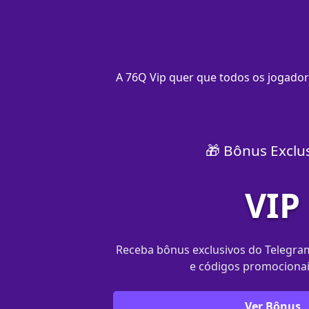
A 76Q Vip quer que todos os jogador
🎁 Bônus Exclu
VIP
Receba bônus exclusivos do Telegra
e códigos promocionai
Ver Bônus