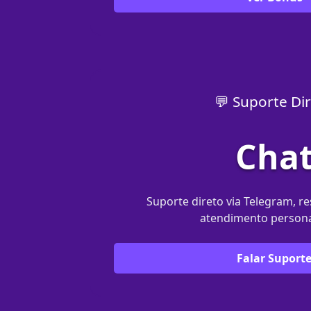
💬 Suporte Di
Cha
Suporte direto via Telegram, r
atendimento persona
Falar Suport