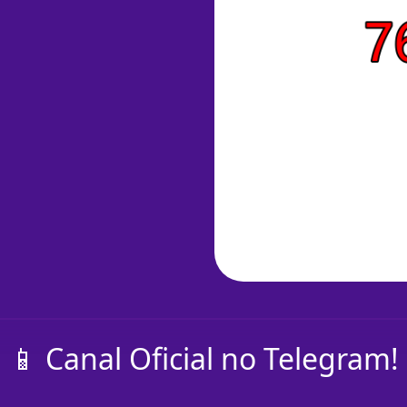
📱 Canal Oficial no Telegram!