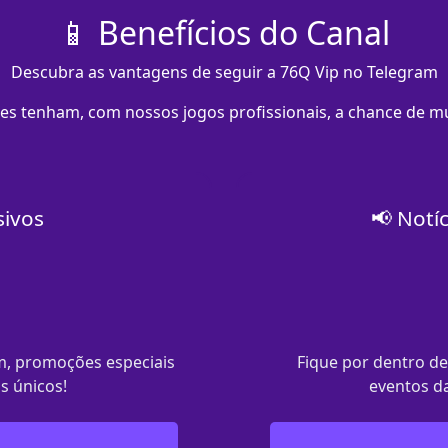
📱 Benefícios do Canal
Descubra as vantagens de seguir a 76Q Vip no Telegram
es tenham, com nossos jogos profissionais, a chance de mud
sivos
📢 Notí
m, promoções especiais
Fique por dentro d
s únicos!
eventos d