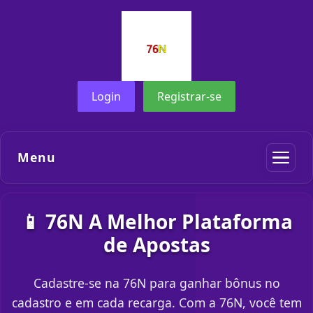
Login
Registrar-se
Menu
📱 76N A Melhor Plataforma
de Apostas
Cadastre-se na 76N para ganhar bônus no
cadastro e em cada recarga. Com a 76N, você tem