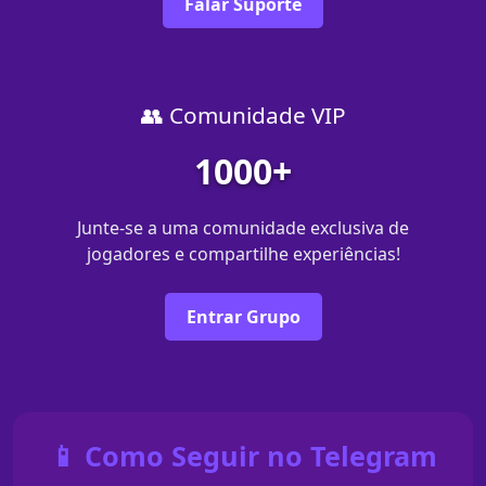
Falar Suporte
👥 Comunidade VIP
1000+
Junte-se a uma comunidade exclusiva de
jogadores e compartilhe experiências!
Entrar Grupo
📱 Como Seguir no Telegram