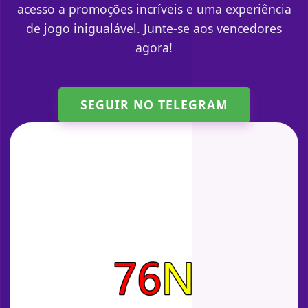
acesso a promoções incríveis e uma experiência
de jogo inigualável. Junte-se aos vencedores
agora!
SEGUIR NO TELEGRAM