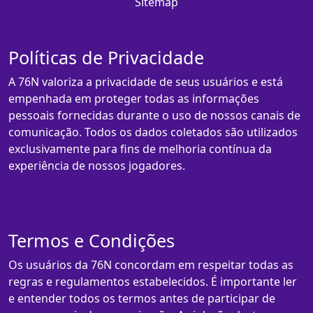
Sitemap
Políticas de Privacidade
A 76N valoriza a privacidade de seus usuários e está
empenhada em proteger todas as informações
pessoais fornecidas durante o uso de nossos canais de
comunicação. Todos os dados coletados são utilizados
exclusivamente para fins de melhoria contínua da
experiência de nossos jogadores.
Termos e Condições
Os usuários da 76N concordam em respeitar todas as
regras e regulamentos estabelecidos. É importante ler
e entender todos os termos antes de participar de