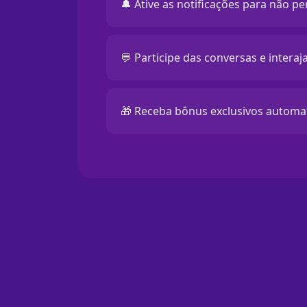
🔔 Ative as notificações para não p
💬 Participe das conversas e interaj
🎁 Receba bônus exclusivos autom