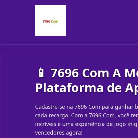
📱 7696 Com A M
Plataforma de A
Cadastre-se na 7696 Com para ganhar 
cada recarga. Com a 7696 Com, você t
incríveis e uma experiência de jogo inig
vencedores agora!