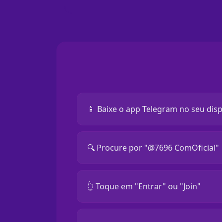
📱 Baixe o app Telegram no seu disp
🔍 Procure por "@7696 ComOficial"
👆 Toque em "Entrar" ou "Join"