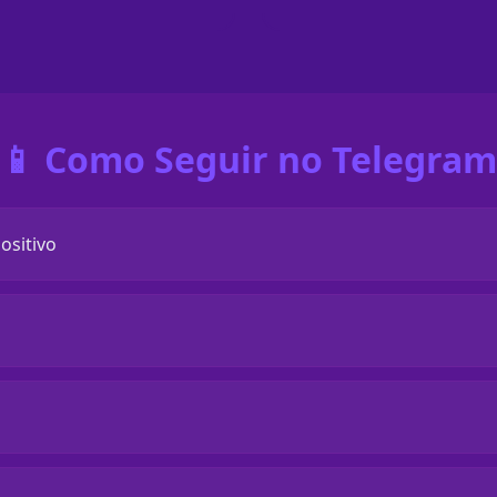
📱 Como Seguir no Telegram
ositivo