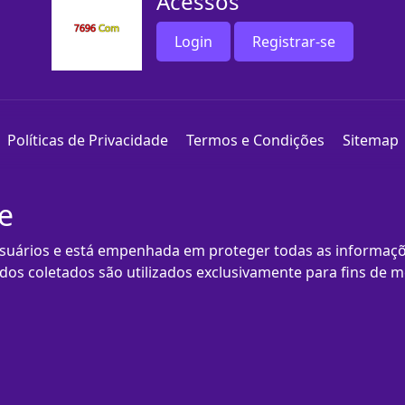
Acessos
Login
Registrar-se
Políticas de Privacidade
Termos e Condições
Sitemap
de
 usuários e está empenhada em proteger todas as informaçõ
os coletados são utilizados exclusivamente para fins de m