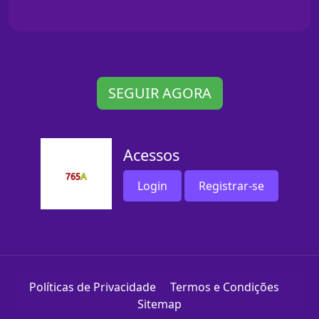
SEGUIR AGORA
Acessos
Login
Registrar-se
Políticas de Privacidade
Termos e Condições
Sitemap