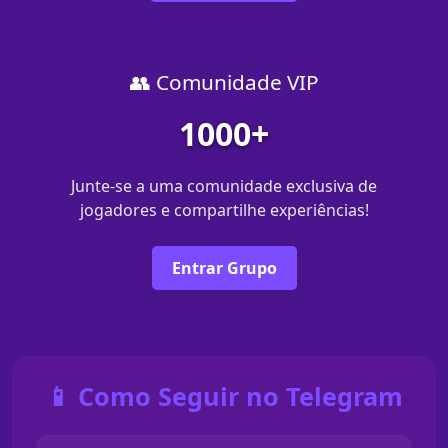
👥 Comunidade VIP
1000+
Junte-se a uma comunidade exclusiva de
jogadores e compartilhe experiências!
Entrar Grupo
📱 Como Seguir no Telegram