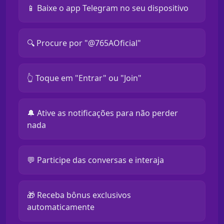
📱 Baixe o app Telegram no seu dispositivo
🔍 Procure por "@765AOficial"
👆 Toque em "Entrar" ou "Join"
🔔 Ative as notificações para não perder
nada
💬 Participe das conversas e interaja
🎁 Receba bônus exclusivos
automaticamente