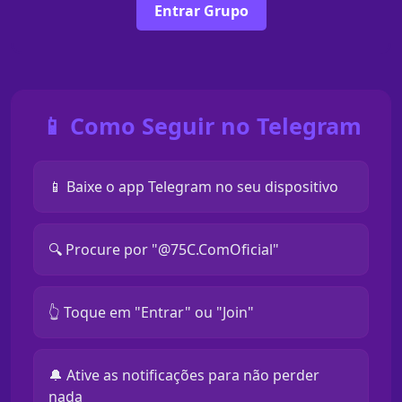
Entrar Grupo
📱 Como Seguir no Telegram
📱 Baixe o app Telegram no seu dispositivo
🔍 Procure por "@75C.ComOficial"
👆 Toque em "Entrar" ou "Join"
🔔 Ative as notificações para não perder
nada