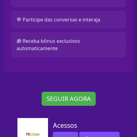
💬 Participe das conversas e interaja
🎁 Receba bônus exclusivos
automaticamente
SEGUIR AGORA
Acessos