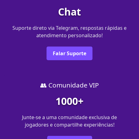
Chat
Suporte direto via Telegram, respostas rápidas e
atendimento personalizado!
Falar Suporte
👥 Comunidade VIP
1000+
Junte-se a uma comunidade exclusiva de
jogadores e compartilhe experiências!