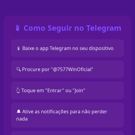
📱 Como Seguir no Telegram
📱 Baixe o app Telegram no seu dispositivo
🔍 Procure por "@7577WinOficial"
👆 Toque em "Entrar" ou "Join"
🔔 Ative as notificações para não perder
nada