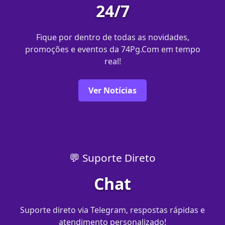
24/7
Fique por dentro de todas as novidades,
promoções e eventos da 74Pg.Com em tempo
real!
Ver Notícias
💬 Suporte Direto
Chat
Suporte direto via Telegram, respostas rápidas e
atendimento personalizado!