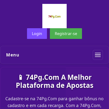
Login
Registrar-se
Menu
📱 74Pg.Com A Melhor
Plataforma de Apostas
Cadastre-se na 74Pg.Com para ganhar bônus no
cadastro e em cada recarga. Com a 74Pg.Com,