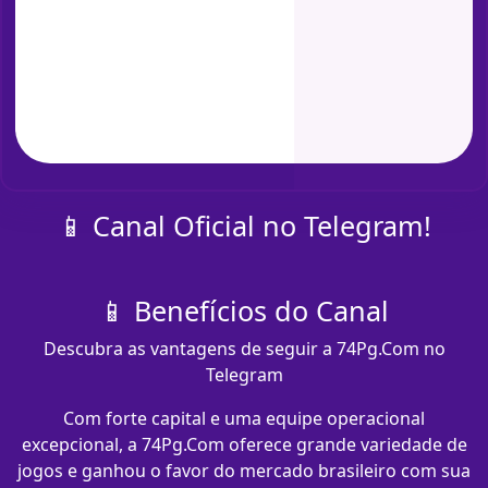
📱 Canal Oficial no Telegram!
📱 Benefícios do Canal
Descubra as vantagens de seguir a 74Pg.Com no
Telegram
Com forte capital e uma equipe operacional
excepcional, a 74Pg.Com oferece grande variedade de
jogos e ganhou o favor do mercado brasileiro com sua