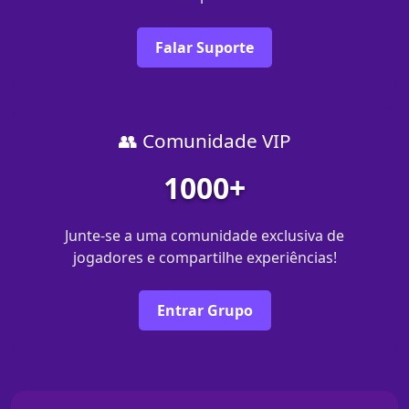
Falar Suporte
👥 Comunidade VIP
1000+
Junte-se a uma comunidade exclusiva de
jogadores e compartilhe experiências!
Entrar Grupo