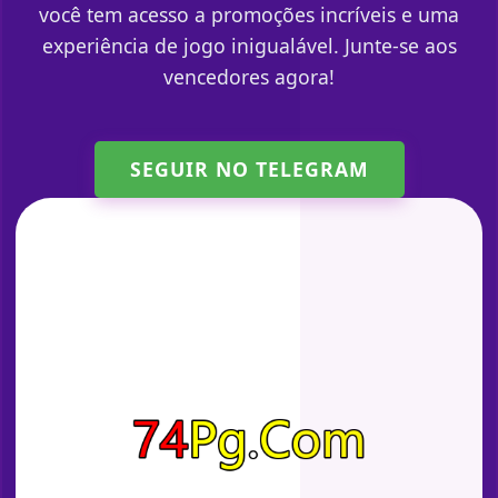
você tem acesso a promoções incríveis e uma
experiência de jogo inigualável. Junte-se aos
vencedores agora!
SEGUIR NO TELEGRAM