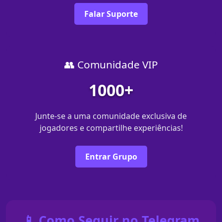
Falar Suporte
👥 Comunidade VIP
1000+
Junte-se a uma comunidade exclusiva de
jogadores e compartilhe experiências!
Entrar Grupo
📱 Como Seguir no Telegram