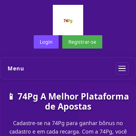
Login
Registrar-se
Menu
📱 74Pg A Melhor Plataforma
de Apostas
Cadastre-se na 74Pg para ganhar bônus no
cadastro e em cada recarga. Com a 74Pg, você