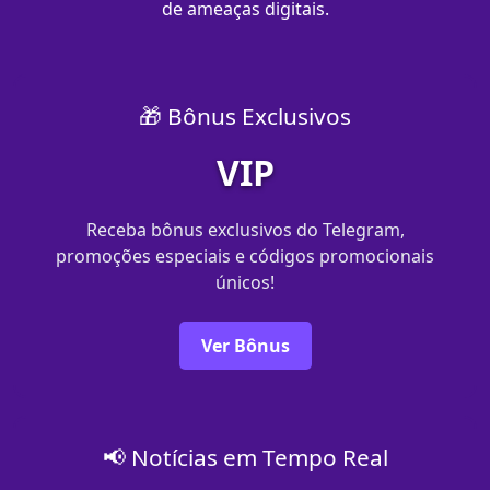
de ameaças digitais.
🎁 Bônus Exclusivos
VIP
Receba bônus exclusivos do Telegram,
promoções especiais e códigos promocionais
únicos!
Ver Bônus
📢 Notícias em Tempo Real