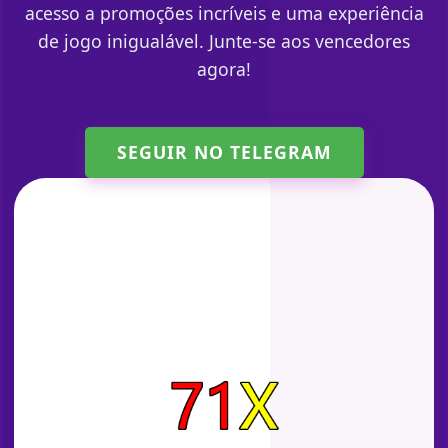
acesso a promoções incríveis e uma experiência
de jogo inigualável. Junte-se aos vencedores
agora!
SEGUIR NO TELEGRAM