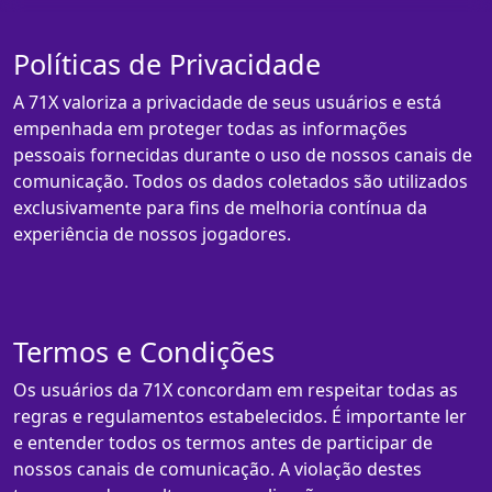
Políticas de Privacidade
A 71X valoriza a privacidade de seus usuários e está
empenhada em proteger todas as informações
pessoais fornecidas durante o uso de nossos canais de
comunicação. Todos os dados coletados são utilizados
exclusivamente para fins de melhoria contínua da
experiência de nossos jogadores.
Termos e Condições
Os usuários da 71X concordam em respeitar todas as
regras e regulamentos estabelecidos. É importante ler
e entender todos os termos antes de participar de
nossos canais de comunicação. A violação destes