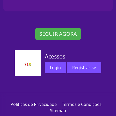
SEGUIR AGORA
Acessos
Login
Registrar-se
Políticas de Privacidade
Termos e Condições
Sitemap