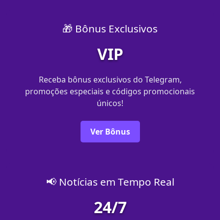
🎁 Bônus Exclusivos
VIP
Receba bônus exclusivos do Telegram,
promoções especiais e códigos promocionais
únicos!
Ver Bônus
📢 Notícias em Tempo Real
24/7