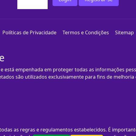
Políticas de Privacidade
Termos e Condições
Sitemap
de
os e está empenhada em proteger todas as informações pes
tados são utilizados exclusivamente para fins de melhoria
odas as regras e regulamentos estabelecidos. É important