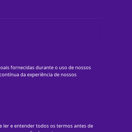
soais fornecidas durante o uso de nossos
 contínua da experiência de nossos
e ler e entender todos os termos antes de