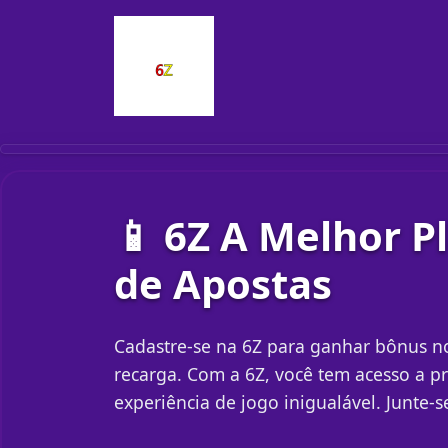
📱 6Z A Melhor P
de Apostas
Cadastre-se na 6Z para ganhar bônus n
recarga. Com a 6Z, você tem acesso a p
experiência de jogo inigualável. Junte-