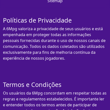
Sitemap
Políticas de Privacidade
A 6Mpg valoriza a privacidade de seus usuários e está
empenhada em proteger todas as informações
pessoais fornecidas durante o uso de nossos canais de
comunicação. Todos os dados coletados são utilizados
exclusivamente para fins de melhoria contínua da
experiência de nossos jogadores.
Termos e Condições
Os usuários da 6Mpg concordam em respeitar todas as
regras e regulamentos estabelecidos. É importante ler
e entender todos os termos antes de participar de