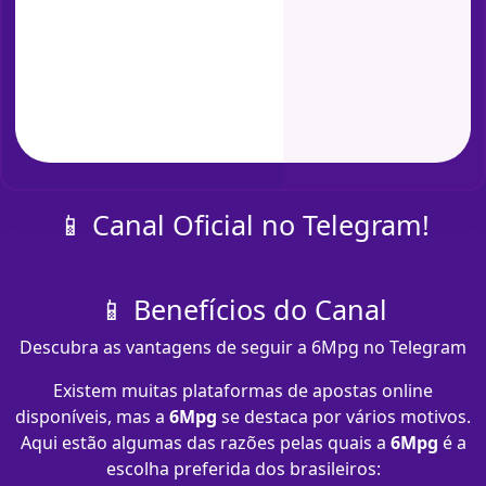
📱 Canal Oficial no Telegram!
📱 Benefícios do Canal
Descubra as vantagens de seguir a 6Mpg no Telegram
Existem muitas plataformas de apostas online
disponíveis, mas a
6Mpg
se destaca por vários motivos.
Aqui estão algumas das razões pelas quais a
6Mpg
é a
escolha preferida dos brasileiros: