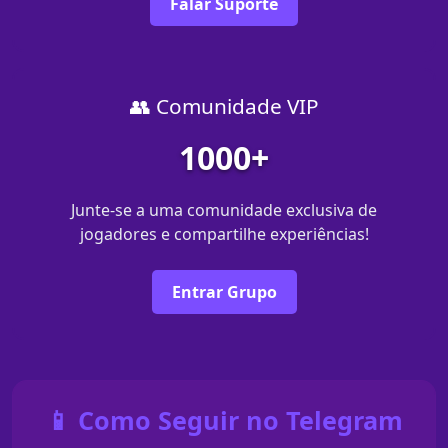
Falar Suporte
👥 Comunidade VIP
1000+
Junte-se a uma comunidade exclusiva de
jogadores e compartilhe experiências!
Entrar Grupo
📱 Como Seguir no Telegram