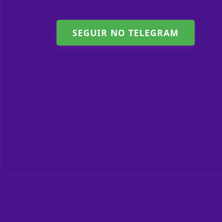
SEGUIR NO TELEGRAM