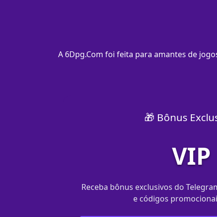
A 6Dpg.Com foi feita para amantes de jog
🎁 Bônus Exclu
VIP
Receba bônus exclusivos do Telegra
e códigos promocionai