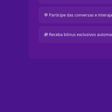
💬 Participe das conversas e interaj
🎁 Receba bônus exclusivos autom