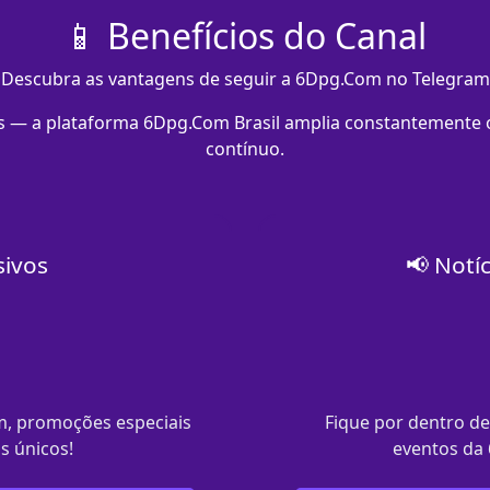
📱 Benefícios do Canal
Descubra as vantagens de seguir a 6Dpg.Com no Telegram
os — a plataforma 6Dpg.Com Brasil amplia constantemente
contínuo.
sivos
📢 Notí
m, promoções especiais
Fique por dentro d
s únicos!
eventos da