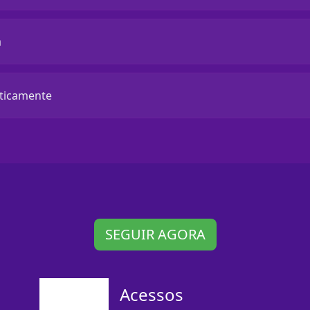
a
aticamente
SEGUIR AGORA
Acessos