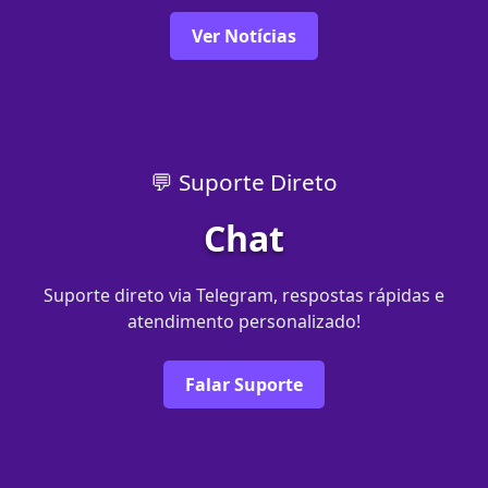
Ver Notícias
💬 Suporte Direto
Chat
Suporte direto via Telegram, respostas rápidas e
atendimento personalizado!
Falar Suporte