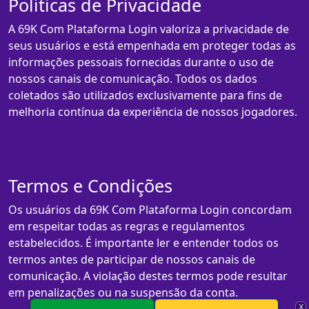
Políticas de Privacidade
A 69K Com Plataforma Login valoriza a privacidade de
seus usuários e está empenhada em proteger todas as
informações pessoais fornecidas durante o uso de
nossos canais de comunicação. Todos os dados
coletados são utilizados exclusivamente para fins de
melhoria contínua da experiência de nossos jogadores.
Termos e Condições
Os usuários da 69K Com Plataforma Login concordam
em respeitar todas as regras e regulamentos
estabelecidos. É importante ler e entender todos os
termos antes de participar de nossos canais de
comunicação. A violação destes termos pode resultar
em penalizações ou na suspensão da conta.
X