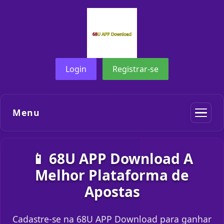
Login
Registrar-se
Menu
📱 68U APP Download A
Melhor Plataforma de
Apostas
Cadastre-se na 68U APP Download para ganhar