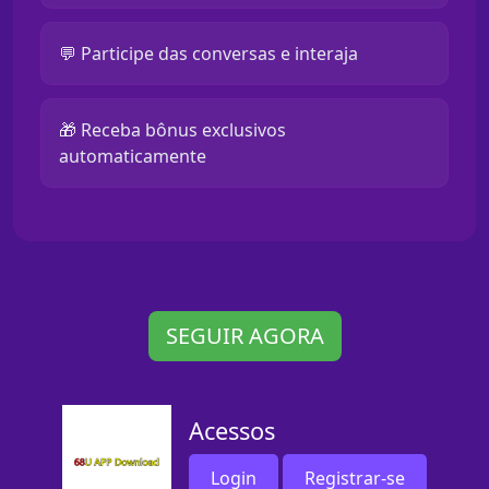
💬 Participe das conversas e interaja
🎁 Receba bônus exclusivos
automaticamente
SEGUIR AGORA
Acessos
Login
Registrar-se