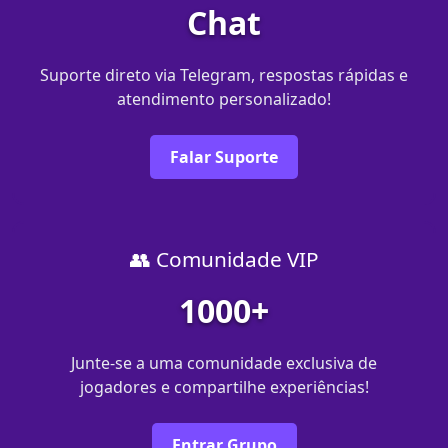
Chat
Suporte direto via Telegram, respostas rápidas e
atendimento personalizado!
Falar Suporte
👥 Comunidade VIP
1000+
Junte-se a uma comunidade exclusiva de
jogadores e compartilhe experiências!
Entrar Grupo