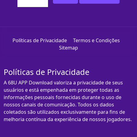
Políticas de Privacidade
Termos e Condições
Sitemap
Políticas de Privacidade
A 68U APP Download valoriza a privacidade de seus
usuários e está empenhada em proteger todas as
informações pessoais fornecidas durante o uso de
nossos canais de comunicação. Todos os dados
coletados são utilizados exclusivamente para fins de
melhoria contínua da experiência de nossos jogadores.