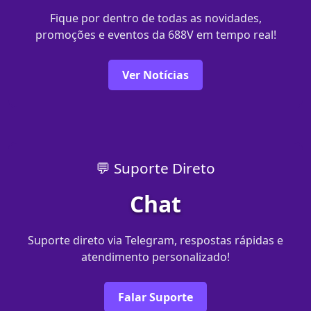
Fique por dentro de todas as novidades,
promoções e eventos da 688V em tempo real!
Ver Notícias
💬 Suporte Direto
Chat
Suporte direto via Telegram, respostas rápidas e
atendimento personalizado!
Falar Suporte