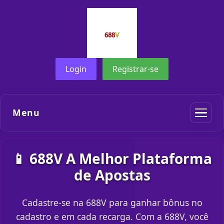
Login
Registrar-se
Menu
📱 688V A Melhor Plataforma
de Apostas
Cadastre-se na 688V para ganhar bônus no
cadastro e em cada recarga. Com a 688V, você