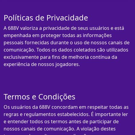
Políticas de Privacidade
A 688V valoriza a privacidade de seus usuários e está
empenhada em proteger todas as informações
pessoais fornecidas durante o uso de nossos canais de
comunicação. Todos os dados coletados são utilizados
exclusivamente para fins de melhoria contínua da
experiência de nossos jogadores.
Termos e Condições
Os usuários da 688V concordam em respeitar todas as
regras e regulamentos estabelecidos. É importante ler
e entender todos os termos antes de participar de
nossos canais de comunicação. A violação destes