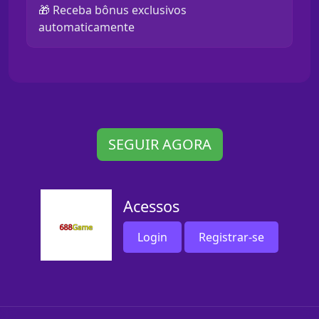
🎁 Receba bônus exclusivos
automaticamente
SEGUIR AGORA
Acessos
Login
Registrar-se