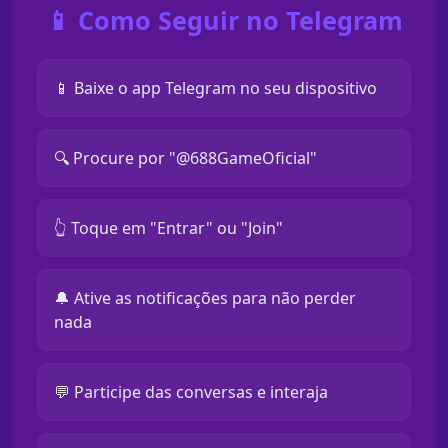
📱 Como Seguir no Telegram
📱 Baixe o app Telegram no seu dispositivo
🔍 Procure por "@688GameOficial"
👆 Toque em "Entrar" ou "Join"
🔔 Ative as notificações para não perder
nada
💬 Participe das conversas e interaja