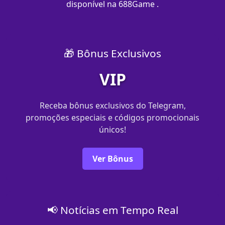
disponível na 688Game .
🎁 Bônus Exclusivos
VIP
Receba bônus exclusivos do Telegram,
promoções especiais e códigos promocionais
únicos!
Ver Bônus
📢 Notícias em Tempo Real