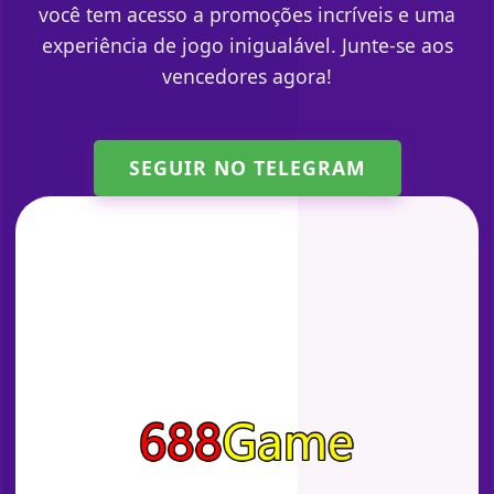
você tem acesso a promoções incríveis e uma
experiência de jogo inigualável. Junte-se aos
vencedores agora!
SEGUIR NO TELEGRAM