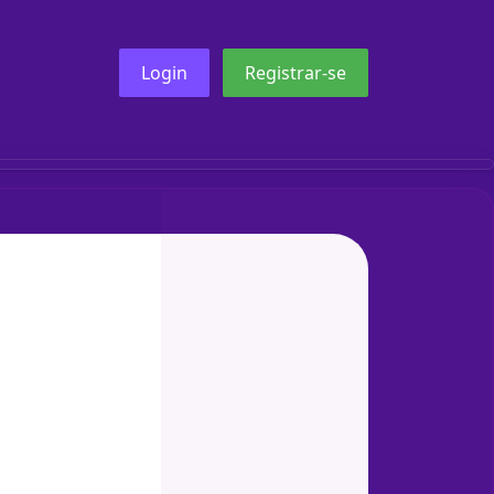
Login
Registrar-se