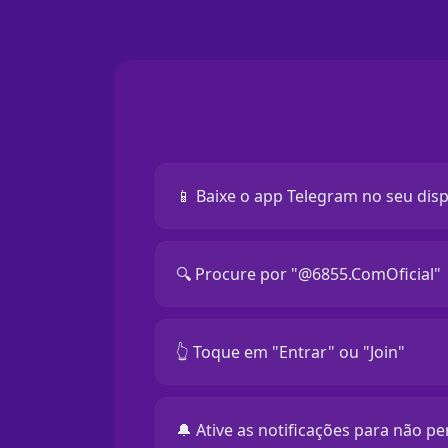
📱 Baixe o app Telegram no seu disp
🔍 Procure por "@6855.ComOficial"
👆 Toque em "Entrar" ou "Join"
🔔 Ative as notificações para não p