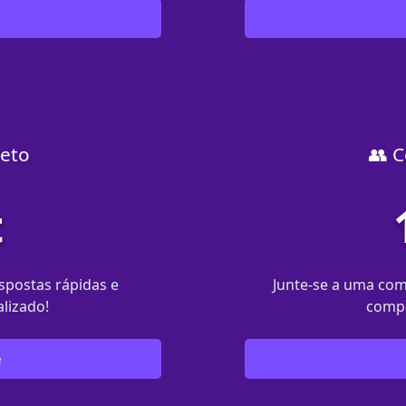
reto
👥 
t
espostas rápidas e
Junte-se a uma com
lizado!
compa
e