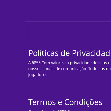
Políticas de Privacida
A 6855.Com valoriza a privacidade de seus 
nossos canais de comunicação. Todos os dad
jogadores.
Termos e Condições