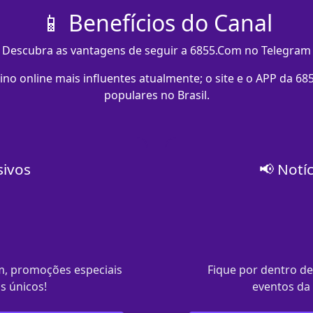
📱 Benefícios do Canal
Descubra as vantagens de seguir a 6855.Com no Telegram
o online mais influentes atualmente; o site e o APP da 685
populares no Brasil.
sivos
📢 Notí
m, promoções especiais
Fique por dentro d
s únicos!
eventos da