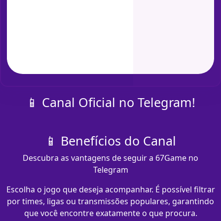
📱 Canal Oficial no Telegram!
📱 Benefícios do Canal
Descubra as vantagens de seguir a 67Game no
Telegram
Escolha o jogo que deseja acompanhar. É possível filtrar
por times, ligas ou transmissões populares, garantindo
que você encontre exatamente o que procura.