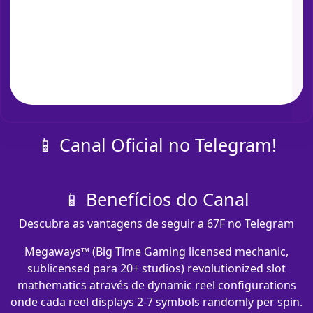
📱 Canal Oficial no Telegram!
📱 Benefícios do Canal
Descubra as vantagens de seguir a 67F no Telegram
Megaways™ (Big Time Gaming licensed mechanic,
sublicensed para 20+ studios) revolutionized slot
mathematics através de dynamic reel configurations
onde cada reel displays 2-7 symbols randomly per spin.