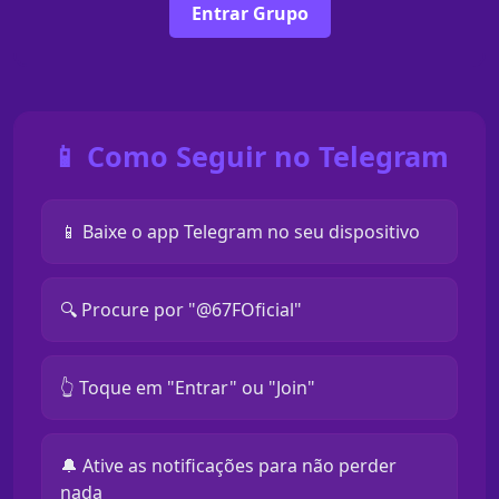
Entrar Grupo
📱 Como Seguir no Telegram
📱 Baixe o app Telegram no seu dispositivo
🔍 Procure por "@67FOficial"
👆 Toque em "Entrar" ou "Join"
🔔 Ative as notificações para não perder
nada