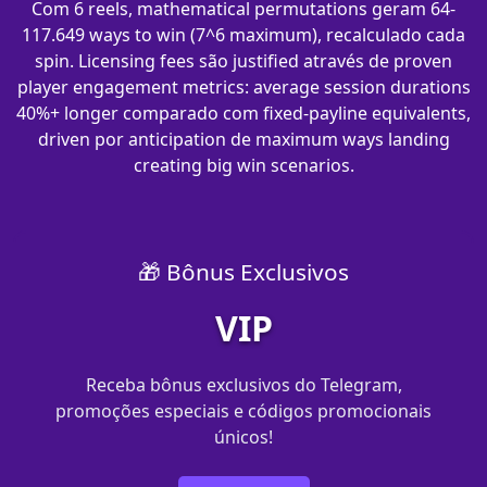
Com 6 reels, mathematical permutations geram 64-
117.649 ways to win (7^6 maximum), recalculado cada
spin. Licensing fees são justified através de proven
player engagement metrics: average session durations
40%+ longer comparado com fixed-payline equivalents,
driven por anticipation de maximum ways landing
creating big win scenarios.
🎁 Bônus Exclusivos
VIP
Receba bônus exclusivos do Telegram,
promoções especiais e códigos promocionais
únicos!