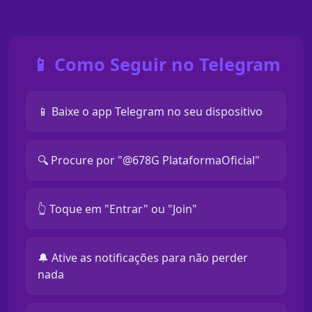
📱 Como Seguir no Telegram
📱 Baixe o app Telegram no seu dispositivo
🔍 Procure por "@678G PlataformaOficial"
👆 Toque em "Entrar" ou "Join"
🔔 Ative as notificações para não perder
nada