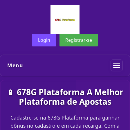
Login
Registrar-se
Menu
📱 678G Plataforma A Melhor
Plataforma de Apostas
Cadastre-se na 678G Plataforma para ganhar
bônus no cadastro e em cada recarga. Com a