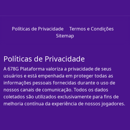
Políticas de Privacidade
Termos e Condições
Sitemap
Políticas de Privacidade
A 678G Plataforma valoriza a privacidade de seus
usuários e está empenhada em proteger todas as
informações pessoais fornecidas durante o uso de
nossos canais de comunicação. Todos os dados
coletados são utilizados exclusivamente para fins de
melhoria contínua da experiência de nossos jogadores.