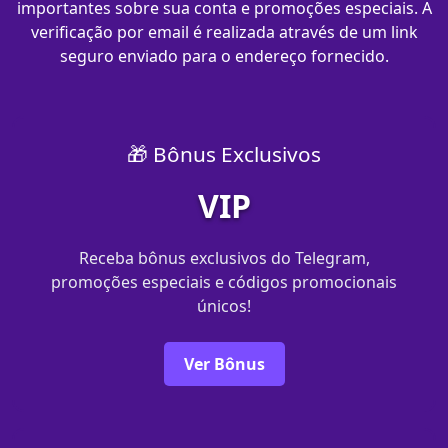
importantes sobre sua conta e promoções especiais. A
verificação por email é realizada através de um link
seguro enviado para o endereço fornecido.
🎁 Bônus Exclusivos
VIP
Receba bônus exclusivos do Telegram,
promoções especiais e códigos promocionais
únicos!
Ver Bônus