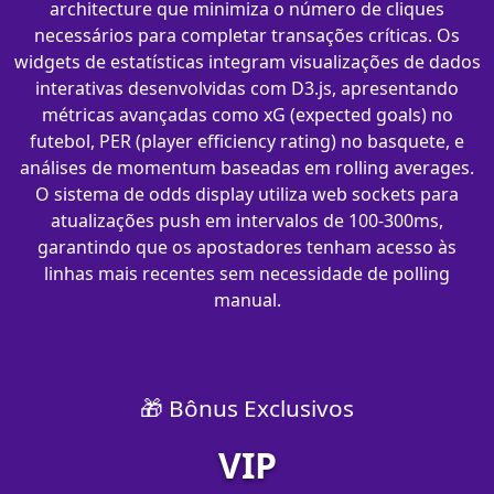
architecture que minimiza o número de cliques
necessários para completar transações críticas. Os
widgets de estatísticas integram visualizações de dados
interativas desenvolvidas com D3.js, apresentando
métricas avançadas como xG (expected goals) no
futebol, PER (player efficiency rating) no basquete, e
análises de momentum baseadas em rolling averages.
O sistema de odds display utiliza web sockets para
atualizações push em intervalos de 100-300ms,
garantindo que os apostadores tenham acesso às
linhas mais recentes sem necessidade de polling
manual.
🎁 Bônus Exclusivos
VIP