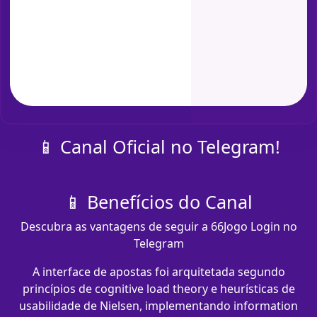
📱 Canal Oficial no Telegram!
📱 Benefícios do Canal
Descubra as vantagens de seguir a 66Jogo Login no
Telegram
A interface de apostas foi arquitetada segundo
princípios de cognitive load theory e heurísticas de
usabilidade de Nielsen, implementando information