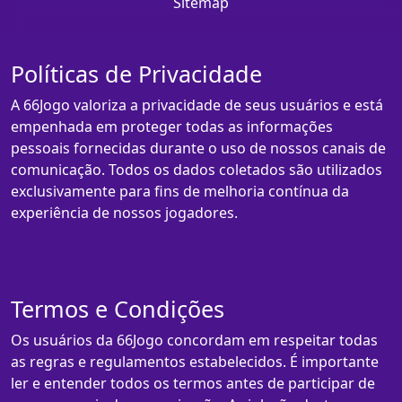
Sitemap
Políticas de Privacidade
A 66Jogo valoriza a privacidade de seus usuários e está
empenhada em proteger todas as informações
pessoais fornecidas durante o uso de nossos canais de
comunicação. Todos os dados coletados são utilizados
exclusivamente para fins de melhoria contínua da
experiência de nossos jogadores.
Termos e Condições
Os usuários da 66Jogo concordam em respeitar todas
as regras e regulamentos estabelecidos. É importante
ler e entender todos os termos antes de participar de