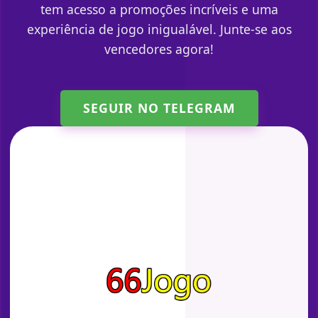
tem acesso a promoções incríveis e uma
experiência de jogo inigualável. Junte-se aos
vencedores agora!
SEGUIR NO TELEGRAM