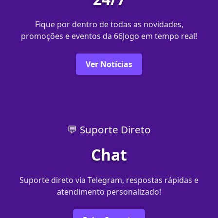
Fique por dentro de todas as novidades,
promoções e eventos da 66Jogo em tempo real!
Ver Notícias
💬 Suporte Direto
Chat
Suporte direto via Telegram, respostas rápidas e
atendimento personalizado!