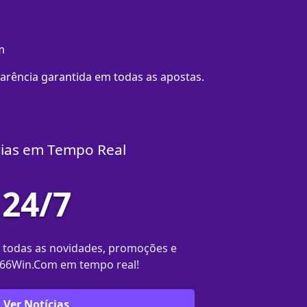
m
rência garantida em todas as apostas.
cias em Tempo Real
24/7
e todas as novidades, promoções e
666Win.Com em tempo real!
Ver Notícias