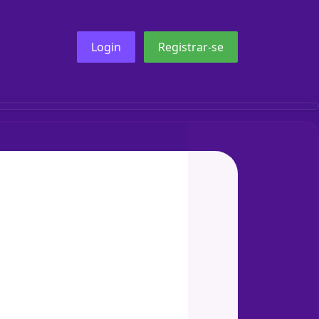
Login
Registrar-se