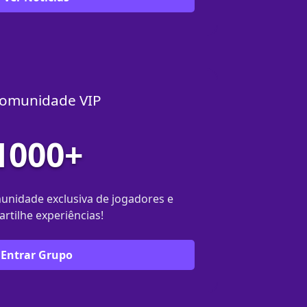
Comunidade VIP
1000+
unidade exclusiva de jogadores e
rtilhe experiências!
Entrar Grupo