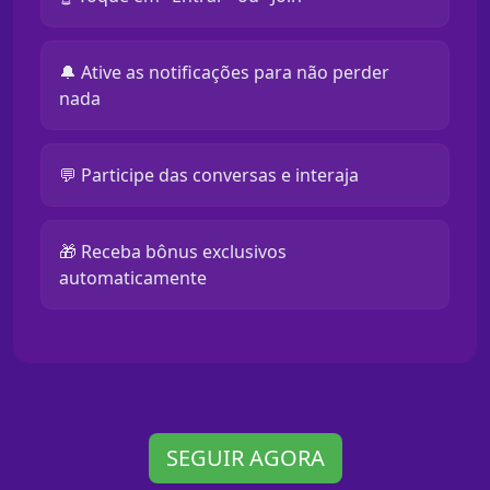
🔔 Ative as notificações para não perder
nada
💬 Participe das conversas e interaja
🎁 Receba bônus exclusivos
automaticamente
SEGUIR AGORA