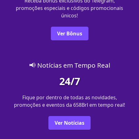
Receba bônus exclusivos do Telegram,
promoções especiais e códigos promocionais
únicos!
Ver Bônus
📢 Notícias em Tempo Real
24/7
Fique por dentro de todas as novidades,
promoções e eventos da 658Brl em tempo real!
Ver Notícias