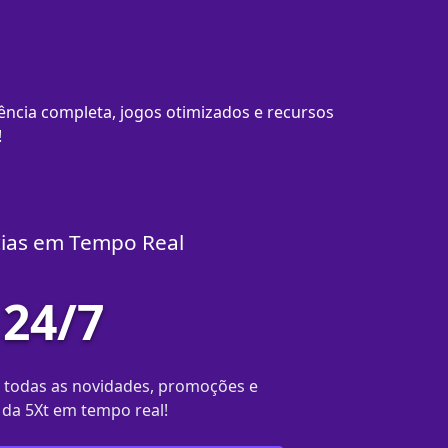
riência completa, jogos otimizados e recursos
!
cias em Tempo Real
24/7
e todas as novidades, promoções e
 da 5Xt em tempo real!