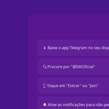
📱 Baixe o app Telegram no seu disp
🔍 Procure por "@5XtOficial"
👆 Toque em "Entrar" ou "Join"
🔔 Ative as notificações para não p