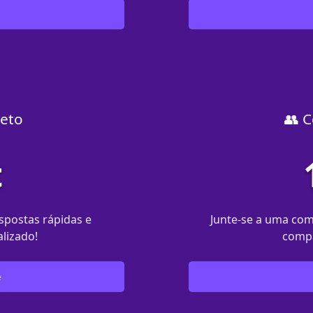
reto
👥 
t
espostas rápidas e
Junte-se a uma com
lizado!
compa
e